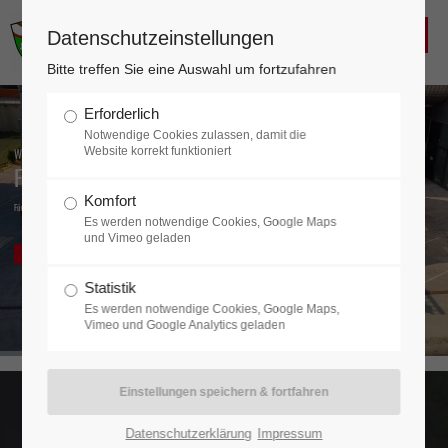
FREIWILLIGE FEUERWEHR
Datenschutzeinstellungen
KALTENLEUTGEBEN
Login
Bitte treffen Sie eine Auswahl um fortzufahren
Benutzername
Erforderlich
Notwendige Cookies zulassen, damit die
Website korrekt funktioniert
Wir sind da, wenn es brenzlig wird.
FF Kaltenleutgeben
Komfort
Passwort
Für Ihre Sicherheit seit 1873
Es werden notwendige Cookies, Google Maps
und Vimeo geladen
Aktuelles
Kontakt
Statistik
Es werden notwendige Cookies, Google Maps,
Anmelden
Vimeo und Google Analytics geladen
Register
|
Lost your password?
Support
Datenschutzerklärung
Impressum