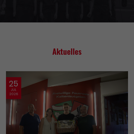
Drop us a line
info@yourdomain.com
About us
Lorem ipsum dolor sit amet, consectetuer
Aktuelles
adipiscing elit.
Aenean commodo ligula eget dolor. Aenean
massa. Cum sociis natoque penatibus et magnis
dis parturient montes, nascetur ridiculus mus.
25
Donec quam felis, ultricies nec.
JUL
2026