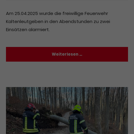
Drop us a line
Am 25.04.2025 wurde die freiwillige Feuerwehr
info@yourdomain.com
Kaltenleutgeben in den Abendstunden zu zwei
Einsätzen alarmiert.
About us
Lorem ipsum dolor sit amet, consectetuer
Weiterlesen …
adipiscing elit.
Aenean commodo ligula eget dolor. Aenean
massa. Cum sociis natoque penatibus et magnis
dis parturient montes, nascetur ridiculus mus.
Donec quam felis, ultricies nec.