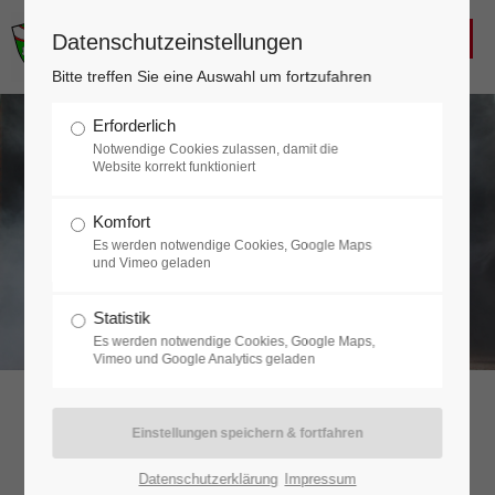
FREIWILLIGE FEUERWEHR
Datenschutzeinstellungen
KALTENLEUTGEBEN
Login
Bitte treffen Sie eine Auswahl um fortzufahren
Benutzername
Erforderlich
Notwendige Cookies zulassen, damit die
Website korrekt funktioniert
Komfort
Passwort
Es werden notwendige Cookies, Google Maps
und Vimeo geladen
Statistik
Es werden notwendige Cookies, Google Maps,
Anmelden
Vimeo und Google Analytics geladen
Register
|
Lost your password?
Einsätze
Support
Datenschutzerklärung
Impressum