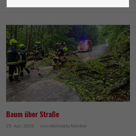
Lorem ipsum dolor sit amet:
24h
/ 365days
We offer support for our customers
Mon - Fri 8:00am - 5:00pm
(GMT +1)
Get in touch
Cybersteel Inc.
376-293 City Road, Suite 600
San Francisco, CA 94102
Baum über Straße
25. Apr, 2025
von
Michaela Münker
Have any questions?
+44 1234 567 890