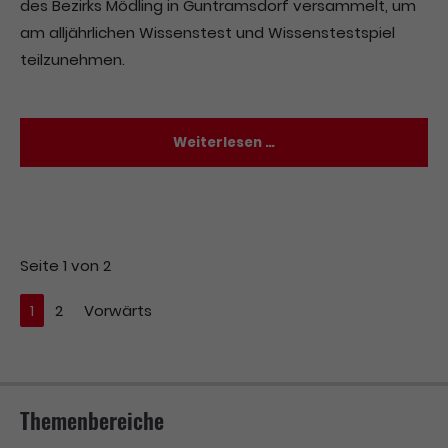
des Bezirks Mödling in Guntramsdorf versammelt, um
am alljährlichen Wissenstest und Wissenstestspiel
teilzunehmen.
Weiterlesen …
Seite 1 von 2
1
2
Vorwärts
Themenbereiche