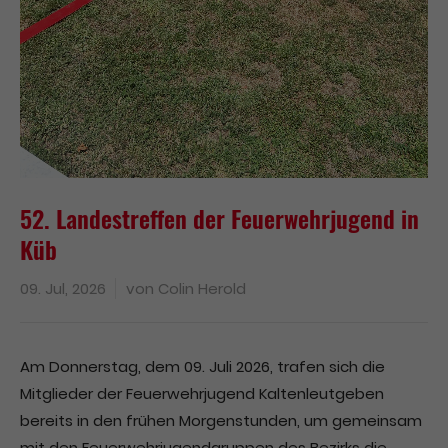
Drop us a line
info@yourdomain.com
About us
Lorem ipsum dolor sit amet, consectetuer
adipiscing elit.
52. Landestreffen der Feuerwehrjugend in
Aenean commodo ligula eget dolor. Aenean
Küb
massa. Cum sociis natoque penatibus et magnis
dis parturient montes, nascetur ridiculus mus.
Donec quam felis, ultricies nec.
09. Jul, 2026
von
Colin Herold
Am Donnerstag, dem 09. Juli 2026, trafen sich die
Mitglieder der Feuerwehrjugend Kaltenleutgeben
bereits in den frühen Morgenstunden, um gemeinsam
mit den Feuerwehrjugendgruppen des Bezirks die