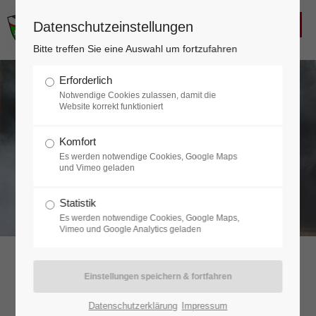
FREIWILLIGE FEUERWEHR
Datenschutzeinstellungen
KALTENLEUTGEBEN
Login
Bitte treffen Sie eine Auswahl um fortzufahren
Benutzername
Erforderlich
Notwendige Cookies zulassen, damit die
Website korrekt funktioniert
Komfort
Passwort
Es werden notwendige Cookies, Google Maps
und Vimeo geladen
Statistik
Es werden notwendige Cookies, Google Maps,
Anmelden
Vimeo und Google Analytics geladen
Register
|
Lost your password?
Jugend
Support
Datenschutzerklärung
Impressum