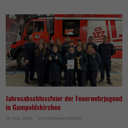
Jahresabschlussfeier der Feuerwehrjugend
in Gumpoldskirchen
22. Nov, 2025
von
Michaela Münker