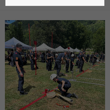
Lorem ipsum dolor sit amet:
24h
/ 365days
We offer support for our customers
Mon - Fri 8:00am - 5:00pm
(GMT +1)
Get in touch
Cybersteel Inc.
376-293 City Road, Suite 600
San Francisco, CA 94102
Have any questions?
+44 1234 567 890