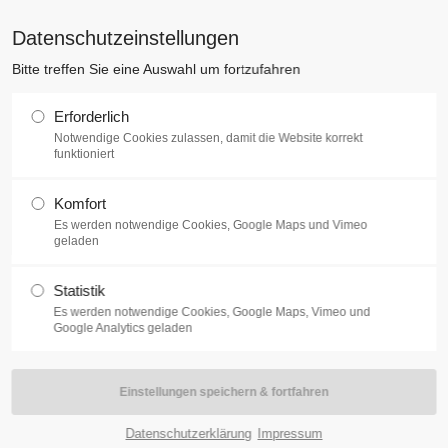
EHR
Datenschutzeinstellungen
AKTUELLES
ÜBER UNS
ZIVI
Bitte treffen Sie eine Auswahl um fortzufahren
Erforderlich
Notwendige Cookies zulassen, damit die Website korrekt
er Feuerwehrjugend in
funktioniert
Komfort
Es werden notwendige Cookies, Google Maps und Vimeo
geladen
Statistik
Es werden notwendige Cookies, Google Maps, Vimeo und
Google Analytics geladen
ndlichen der Feuerwehrjugend Kaltenleutgeben schon früh
n Jugendgruppen des Bezirks, zum alljährlich
, anzureisen. Hier treffen sich alle Jugendgruppen
erwehrjugendbewerbsabzeichen zu verdienen. Unsere
Datenschutzerklärung
Impressum