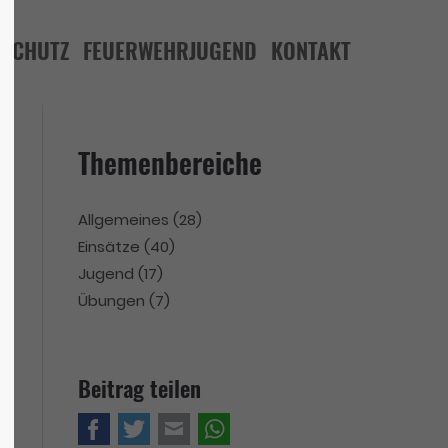
LSCHUTZ
FEUERWEHRJUGEND
KONTAKT
Themenbereiche
Allgemeines
(28)
Einsätze
(40)
Jugend
(17)
Übungen
(7)
Beitrag teilen
Facebook
Twitter
E-mail
WhatsApp