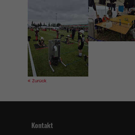
Have any questions?
+44 1234 567 890
Drop us a line
info@yourdomain.com
About us
Lorem ipsum dolor sit amet,
consectetuer adipiscing elit.
Zurück
Aenean commodo ligula eget
dolor. Aenean massa. Cum sociis
natoque penatibus et magnis dis
parturient montes, nascetur
ridiculus mus. Donec quam felis,
ultricies nec.
Kontakt