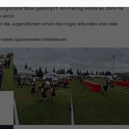
ter Beweis gestellt und um das
ungsstufe Silber gekämpft. Am Freitag wurde es dann für
 ernst.
die Jugendlichen schon das Lager erkunden und viele
t vielen spannenden Erlebnissen.