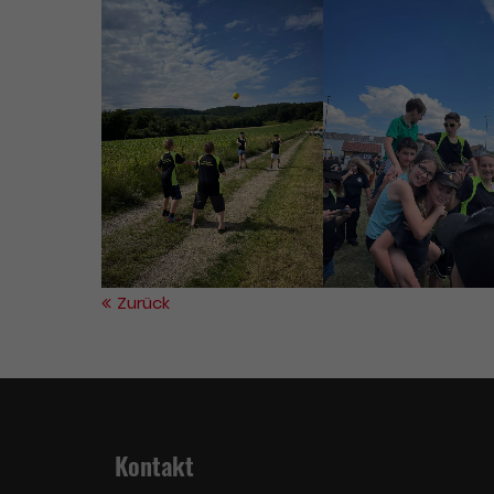
Have any questions?
+44 1234 567 890
Drop us a line
info@yourdomain.com
About us
Lorem ipsum dolor sit amet,
consectetuer adipiscing elit.
Zurück
Aenean commodo ligula eget
dolor. Aenean massa. Cum sociis
natoque penatibus et magnis dis
parturient montes, nascetur
ridiculus mus. Donec quam felis,
ultricies nec.
Kontakt