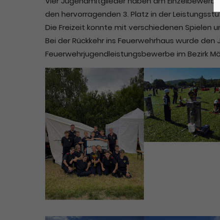
Vier Jugendmitglieder haben am Einzelbewerb fü
den hervorragenden 3. Platz in der Leistungsstu
Lorem ipsum dolor sit amet:
Die Freizeit konnte mit verschiedenen Spielen u
Bei der Rückkehr ins Feuerwehrhaus wurde den 
Feuerwehrjugendleistungsbewerbe im Bezirk Möd
24h
/ 365days
We offer support for our customers
Mon - Fri 8:00am - 5:00pm
(GMT
+1)
Get in touch
Cybersteel Inc.
376-293 City Road, Suite 600
San Francisco, CA 94102