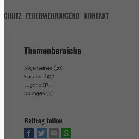
LSCHUTZ
FEUERWEHRJUGEND
KONTAKT
Themenbereiche
Allgemeines
(28)
Einsätze
(40)
Jugend
(17)
Übungen
(7)
Beitrag teilen
Facebook
Twitter
E-mail
WhatsApp