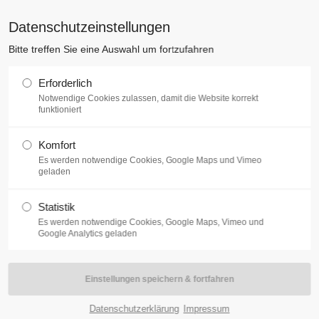
EHR
Datenschutzeinstellungen
AKTUELLES
ÜBER UNS
ZIVI
Bitte treffen Sie eine Auswahl um fortzufahren
Erforderlich
Notwendige Cookies zulassen, damit die Website korrekt
gendlager und -bewerb
funktioniert
Komfort
Es werden notwendige Cookies, Google Maps und Vimeo
geladen
Statistik
Es werden notwendige Cookies, Google Maps, Vimeo und
Google Analytics geladen
 der Feuerwehrjugend in Laab im Walde stattgefunden. Die
schließend wurde gegrillt. Am Samstag Vormittag hat der
 welchen eine Gruppe teilgenommen hat. Hierbei musste
 ein Staffellauf absolviert werden.
Datenschutzerklärung
Impressum