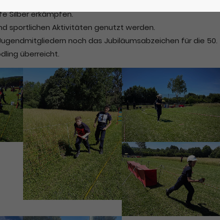
r unter 12-jährige teilgenommen. Hier konnte unsere Ilvy
fe Silber erkämpfen.
nd sportlichen Aktivitäten genutzt werden.
Jugendmitgliedern noch das Jubiläumsabzeichen für die 50.
ling überreicht.