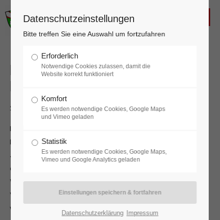
FREIWILLIGE FEUERWEHR
Datenschutzeinstellungen
KALTENLEUTGEBEN
Login
Bitte treffen Sie eine Auswahl um fortzufahren
Benutzername
Erforderlich
Erprobung und Erprobung-Spiel der
Notwendige Cookies zulassen, damit die
Website korrekt funktioniert
Feuerwehrjugend
Komfort
Passwort
22.10.2025 21:00
Es werden notwendige Cookies, Google Maps
und Vimeo geladen
Nach intensiver und gründlicher Vorbereitung hat die
Feuerwehrjugendgruppe während der gestrigen
Statistik
Es werden notwendige Cookies, Google Maps,
Jugendstunde die Erprobung und das Erprobung-Spiel
Anmelden
Vimeo und Google Analytics geladen
absolviert. Es handelt sich um eine
Wissensüberprüfung, bei der das grundlegende
Register
|
Lost your password?
Verständnis für das Feuerwehrwesen sichergestellt
wird. Mithilfe von verschiedenen Stationen kann das
Support
Datenschutzerklärung
Impressum