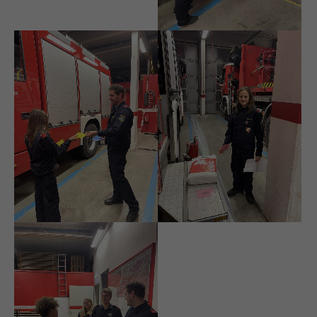
Drop us a line
info@yourdomain.com
About us
Lorem ipsum dolor sit amet, consectetuer
adipiscing elit.
Aenean commodo ligula eget dolor. Aenean
massa. Cum sociis natoque penatibus et magnis
dis parturient montes, nascetur ridiculus mus.
Donec quam felis, ultricies nec.