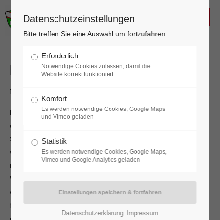
FREIWILLIGE FEUERWEHR
Datenschutzeinstellungen
KALTENLEUTGEBEN
Login
Bitte treffen Sie eine Auswahl um fortzufahren
Benutzername
Erforderlich
Fahrzeugbergung
Notwendige Cookies zulassen, damit die
Website korrekt funktioniert
15.10.2025 17:24
Komfort
Passwort
Es werden notwendige Cookies, Google Maps
In den Nachmittagsstunden des 15.10.2025 verrichtete
und Vimeo geladen
ein Techniker Arbeiten an einem abgelegenen
Sendemast im Waldgebiet. Nach verrichteter Arbeit
Statistik
wollte der Mitarbeiter wieder losfahren. Aus dem
Es werden notwendige Cookies, Google Maps,
Anmelden
Vimeo und Google Analytics geladen
rutschigen Untergrund gab es jedoch auf Grund der
Witterungsverhältnisse, trotz mehrerer Anläufe und
Register
|
Lost your password?
der Versuche das Fahrzeug mit einem Spaten
freizulegen, kein herauskommen. Daher verständigte
Support
Datenschutzerklärung
Impressum
der Fahrer die Feuerwehr.