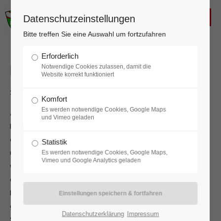
FREIWILLIGE FEUERWEHR
Datenschutzeinstellungen
KALTENLEUTGEBEN
Login
Bitte treffen Sie eine Auswahl um fortzufahren
Benutzername
Erforderlich
Fahrzeugbergung
Notwendige Cookies zulassen, damit die
Website korrekt funktioniert
28.01.2026 20:00
Komfort
Passwort
Es werden notwendige Cookies, Google Maps
Auf einer eisglatten Forststraße, welche auch zu
und Vimeo geladen
Privatgrundstücken führt, rutschte eine Lenkerin mit
dem PKW in den Graben. Mit der Seilwinde des Unimog
Statistik
und einer Umlenkrolle, konnte das Fahrzeug rasch
Es werden notwendige Cookies, Google Maps,
Anmelden
Vimeo und Google Analytics geladen
wieder auf die Fortstraße gezogen werden und
anschließend die fahrt fortsetzen.
Register
|
Lost your password?
Bei den derzeitigen Witterungen, steht unser
geländegängiges Einsatzfahrzeug mit montierten
Support
Datenschutzerklärung
Impressum
Schneeketten in der Fahrzeughalle, damit wir auch in