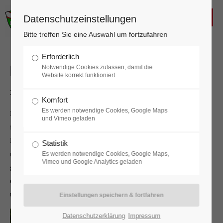
FREIWILLIGE FEUERWEHR
Datenschutzeinstellungen
KALTENLEUTGEBEN
Login
Bitte treffen Sie eine Auswahl um fortzufahren
Benutzername
Erforderlich
Ferienspiel
Notwendige Cookies zulassen, damit die
Website korrekt funktioniert
29.07.2024 08:29
Komfort
Passwort
Es werden notwendige Cookies, Google Maps
Einige Kinder besuchten das diesjährige Ferienspiel der
und Vimeo geladen
freiwilligen Feuerwehr Kaltenleutgeben. Die Tätigkeiten der
Freiwilligen Feuerwehr wurden den Kindern spielerisch
Statistik
nähergebracht. Unter anderem wurde mit Spreitzer gearbeitet, es
Es werden notwendige Cookies, Google Maps,
Anmelden
Vimeo und Google Analytics geladen
gab verschiedene Zielübungen mit Wasser und am Schluss gab
es auch eine Wasserschlacht. Wir hoffen die Kinder hatten Spaß
Register
|
Lost your password?
und wünschen allen Kindern schöne Sommerferien.
Support
Datenschutzerklärung
Impressum