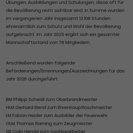
Übungen, Ausbildungen und Schulungen, diese oft für
Drop us a line
die Bevölkerung nicht sichtbar sind. In Summe wurden
info@yourdomain.com
im vergangenen Jahr insgesamt 13.106 Stunden
ehrenamtlich zum Schutz und Wohl der Bevölkerung
aufgebracht. Im Jahr 2025 ergibt sich ein gesamter
About us
Mannschaftsstand von 78 Mitgliedern.
Lorem ipsum dolor sit amet, consectetuer
adipiscing elit.
Anschließend wurden folgende
Aenean commodo ligula eget dolor. Aenean
Beförderungen/Ernennungen/Auszeichnungen für das
massa. Cum sociis natoque penatibus et magnis
Jahr 2026 durchgeführt:
dis parturient montes, nascetur ridiculus mus.
Donec quam felis, ultricies nec.
BM Philipp Scheidl zum Oberbrandmeister
HLM Gerhard Elend zum Ehrenhauptlöschmeister
LM Fabian Heider zum Ausbilder der Feuerwehr
OLM Thomas Raming zum Zeugmeister
SB Colin Herold zum Sachbearbeiter