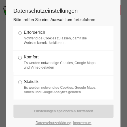
FREIWILLIGE FEUERWEHR
Datenschutzeinstellungen
KALTENLEUTGEBEN
Login
Bitte treffen Sie eine Auswahl um fortzufahren
Benutzername
Erforderlich
Jahreshauptversammlung der
Notwendige Cookies zulassen, damit die
Website korrekt funktioniert
Freiwilligen Feuerwehr
Kaltenleutgeben
Komfort
Passwort
Es werden notwendige Cookies, Google Maps
und Vimeo geladen
30.01.2026 23:30
Statistik
Am Freitag, den 30. Jänner, eröffnete BR Kurt Raitmar,
Es werden notwendige Cookies, Google Maps,
Anmelden
die Mitgliederversammlung der Freiwilligen Feuerwehr
Vimeo und Google Analytics geladen
Kaltenleutgeben im Feuerwehrhaus. Neben der Aktiv-,
Reserve- und Jugendmannschaft durften die
Register
|
Lost your password?
Ehrenmitglieder Altbürgermeister Josef Graf und
Ehrengäste Bürgermeisterin und Bundesrätin
Support
Datenschutzerklärung
Impressum