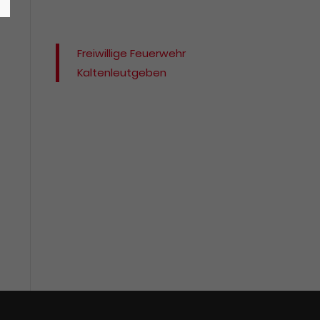
Freiwillige Feuerwehr
Kaltenleutgeben