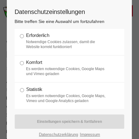
FREIWILLIGE FEUERWEHR
Datenschutzeinstellungen
KALTENLEUTGEBEN
Login
Bitte treffen Sie eine Auswahl um fortzufahren
Benutzername
Erforderlich
Verleihung
Notwendige Cookies zulassen, damit die
Website korrekt funktioniert
Katastropheneinsatzmedaille
Komfort
Passwort
30.09.2025 17:12
Es werden notwendige Cookies, Google Maps
und Vimeo geladen
Am 30. September 2025 wurden im Rahmen einer
feierlichen Dienstbesprechung jene Mitglieder der
Statistik
Es werden notwendige Cookies, Google Maps,
Freiwilligen Feuerwehr Kaltenleutgeben
Anmelden
Vimeo und Google Analytics geladen
ausgezeichnet, die bei der Hochwasserkatastrophe
2024 unermüdlich im Einsatz standen. Für ihre
Register
|
Lost your password?
Leistungen erhielten sie die
Katastropheneinsatzmedaille des NÖ
Support
Datenschutzerklärung
Impressum