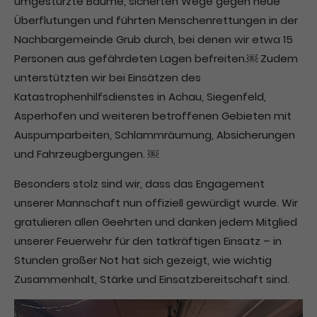
umgestürzte Bäume, sicherten Wege gegen neue
Überflutungen und führten Menschenrettungen in der
Drop us a line
info@yourdomain.com
Nachbargemeinde Grub durch, bei denen wir etwa 15
Personen aus gefährdeten Lagen befreiten.￼ Zudem
unterstützten wir bei Einsätzen des
About us
Katastrophenhilfsdienstes in Achau, Siegenfeld,
Lorem ipsum dolor sit amet, consectetuer
Asperhofen und weiteren betroffenen Gebieten mit
adipiscing elit.
Auspumparbeiten, Schlammräumung, Absicherungen
und Fahrzeugbergungen. ￼
Aenean commodo ligula eget dolor. Aenean
massa. Cum sociis natoque penatibus et magnis
Besonders stolz sind wir, dass das Engagement
dis parturient montes, nascetur ridiculus mus.
unserer Mannschaft nun offiziell gewürdigt wurde. Wir
Donec quam felis, ultricies nec.
gratulieren allen Geehrten und danken jedem Mitglied
unserer Feuerwehr für den tatkräftigen Einsatz – in
Stunden großer Not hat sich gezeigt, wie wichtig
Zusammenhalt, Stärke und Einsatzbereitschaft sind.