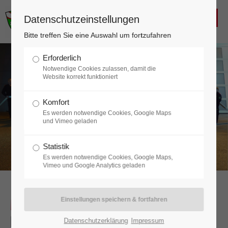
FREIWILLIGE FEUERWEHR
Datenschutzeinstellungen
KALTENLEUTGEBEN
Login
Bitte treffen Sie eine Auswahl um fortzufahren
Benutzername
Erforderlich
Notwendige Cookies zulassen, damit die
Website korrekt funktioniert
Komfort
Passwort
Es werden notwendige Cookies, Google Maps
und Vimeo geladen
Statistik
Es werden notwendige Cookies, Google Maps,
Anmelden
Vimeo und Google Analytics geladen
Register
|
Lost your password?
Mitmachen
bei der Feuerwehr
Kaltenleutgeben
Support
Datenschutzerklärung
Impressum