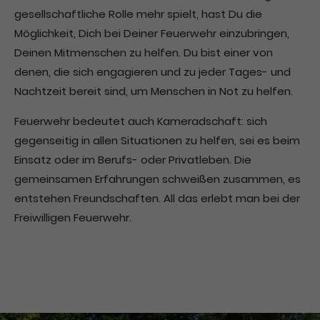
gesellschaftliche Rolle mehr spielt, hast Du die
Drop us a line
Möglichkeit, Dich bei Deiner Feuerwehr einzubringen,
info@yourdomain.com
Deinen Mitmenschen zu helfen. Du bist einer von
denen, die sich engagieren und zu jeder Tages- und
About us
Nachtzeit bereit sind, um Menschen in Not zu helfen.
Lorem ipsum dolor sit amet, consectetuer
Feuerwehr bedeutet auch Kameradschaft: sich
adipiscing elit.
gegenseitig in allen Situationen zu helfen, sei es beim
Aenean commodo ligula eget dolor. Aenean
Einsatz oder im Berufs- oder Privatleben. Die
massa. Cum sociis natoque penatibus et magnis
gemeinsamen Erfahrungen schweißen zusammen, es
dis parturient montes, nascetur ridiculus mus.
entstehen Freundschaften. All das erlebt man bei der
Donec quam felis, ultricies nec.
Freiwilligen Feuerwehr.