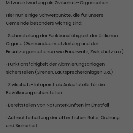
Mitverantwortung als Zivilschutz-Organisation.
Drop us a line
Hier nun einige Schwerpunkte, die für unsere
info@yourdomain.com
Gemeinde besonders wichtig sind:
About us
· Sicherstellung der Funktionsfähigkeit der örtlichen
Organe (Gemeindeeinsatzleitung und der
Lorem ipsum dolor sit amet, consectetuer
Einsatzorganisationen wie Feuerwehr, Zivilschutz u.a.)
adipiscing elit.
· Funktionsfähigkeit der Alarmierungsanlagen
Aenean commodo ligula eget dolor. Aenean
sicherstellen (Sirenen, Lautsprecheranlagen u.a.)
massa. Cum sociis natoque penatibus et magnis
dis parturient montes, nascetur ridiculus mus.
· Zivilschutz- Infopoint als Anlaufstelle für die
Donec quam felis, ultricies nec.
Bevölkerung sicherstellen
· Bereitstellen von Notunterkünften im Ernstfall
· Aufrechterhaltung der öffentlichen Ruhe, Ordnung
und Sicherheit