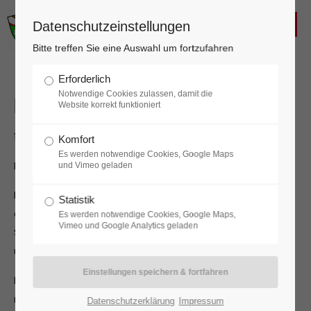
FREIWILLIGE FEUERWEHR
Datenschutzeinstellungen
KALTENLEUTGEBEN
Login
Bitte treffen Sie eine Auswahl um fortzufahren
Benutzername
Erforderlich
Notwendige Cookies zulassen, damit die
NEWS Zivilschutz 04/2025
Website korrekt funktioniert
14.04.2025 16:20
Komfort
Passwort
Es werden notwendige Cookies, Google Maps
Liebe Ortbewohnerinnen, liebe Ortsbewohner!
und Vimeo geladen
Heute einmal ein etwas spezielleres Thema und zwar
Statistik
einige Informationen zur Österreichischen
Es werden notwendige Cookies, Google Maps,
Anmelden
Vimeo und Google Analytics geladen
Sicherheitsstrategie im Krisenfall, welche die
umfassende Landesverteidigung (ULV) beinhaltet.
Register
|
Lost your password?
Diese besteht aus vier Säulen und zwar aus der
militärischen, wirtschaftlichen, zivilen und geistigen
Support
Datenschutzerklärung
Impressum