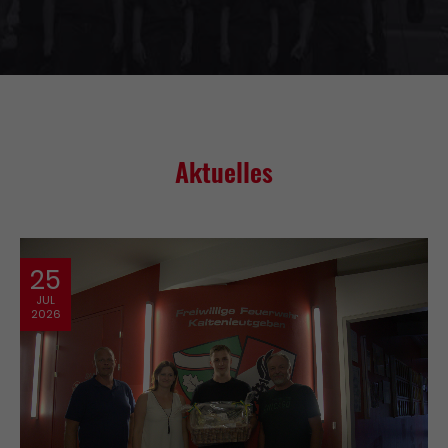
Drop us a line
info@yourdomain.com
About us
Lorem ipsum dolor sit amet, consectetuer
Aktuelles
adipiscing elit.
Aenean commodo ligula eget dolor. Aenean
massa. Cum sociis natoque penatibus et magnis
dis parturient montes, nascetur ridiculus mus.
25
Donec quam felis, ultricies nec.
JUL
2026