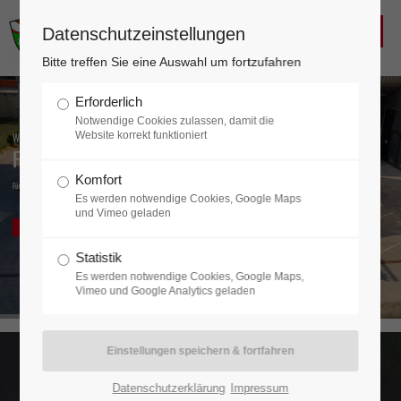
FREIWILLIGE FEUERWEHR
Datenschutzeinstellungen
KALTENLEUTGEBEN
Login
Bitte treffen Sie eine Auswahl um fortzufahren
Benutzername
Erforderlich
Notwendige Cookies zulassen, damit die
Website korrekt funktioniert
Wir sind da, wenn es brenzlig wird.
FF Kaltenleutgeben
Komfort
Passwort
Für Ihre Sicherheit seit 1873
Es werden notwendige Cookies, Google Maps
und Vimeo geladen
Aktuelles
Kontakt
Statistik
Es werden notwendige Cookies, Google Maps,
Anmelden
Vimeo und Google Analytics geladen
Register
|
Lost your password?
Support
Datenschutzerklärung
Impressum