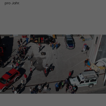
pro Jahr.
Drop us a line
info@yourdomain.com
About us
Lorem ipsum dolor sit amet, consectetuer
adipiscing elit.
Aenean commodo ligula eget dolor. Aenean
massa. Cum sociis natoque penatibus et magnis
dis parturient montes, nascetur ridiculus mus.
Donec quam felis, ultricies nec.