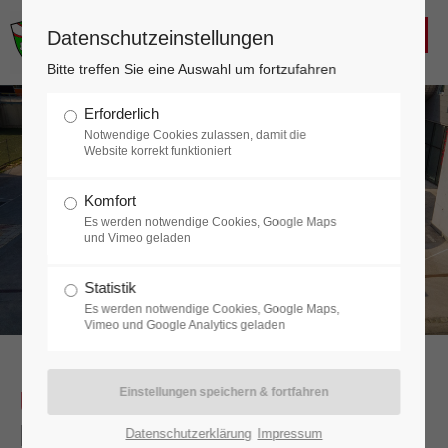
FREIWILLIGE FEUERWEHR
Datenschutzeinstellungen
KALTENLEUTGEBEN
Login
Bitte treffen Sie eine Auswahl um fortzufahren
Benutzername
Erforderlich
Notwendige Cookies zulassen, damit die
Website korrekt funktioniert
Komfort
Passwort
Es werden notwendige Cookies, Google Maps
und Vimeo geladen
Statistik
Es werden notwendige Cookies, Google Maps,
Anmelden
Vimeo und Google Analytics geladen
Register
|
Lost your password?
Unser Stützpunkt
– Das
Feuerwehrhaus in Kaltenleutgeben
Support
Datenschutzerklärung
Impressum