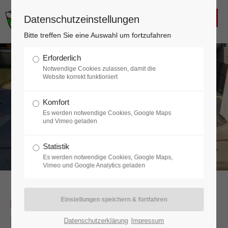
FREIWILLIGE FEUERWEHR
Datenschutzeinstellungen
KALTENLEUTGEBEN
Login
Bitte treffen Sie eine Auswahl um fortzufahren
Benutzername
Erforderlich
Notwendige Cookies zulassen, damit die
Website korrekt funktioniert
Komfort
Passwort
Es werden notwendige Cookies, Google Maps
und Vimeo geladen
Statistik
Es werden notwendige Cookies, Google Maps,
Anmelden
Vimeo und Google Analytics geladen
Register
|
Lost your password?
Unser Stützpunkt
– Das
Feuerwehrhaus in Kaltenleutgeben
Support
Datenschutzerklärung
Impressum