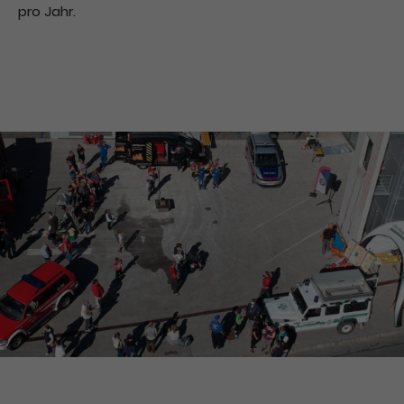
pro Jahr.
Drop us a line
info@yourdomain.com
About us
Lorem ipsum dolor sit amet, consectetuer
adipiscing elit.
Aenean commodo ligula eget dolor. Aenean
massa. Cum sociis natoque penatibus et magnis
dis parturient montes, nascetur ridiculus mus.
Donec quam felis, ultricies nec.